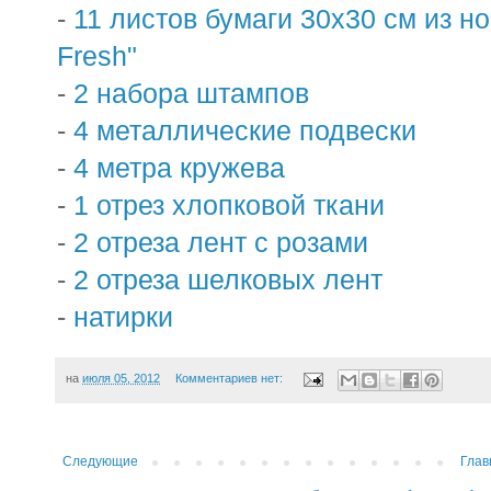
-
11 листов бумаги 30х30 см из н
Fresh"
-
2 набора штампов
-
4 металлические подвески
-
4 метра кружева
-
1 отрез хлопковой ткани
-
2 отреза лент с розами
-
2 отреза шелковых лент
-
натирки
на
июля 05, 2012
Комментариев нет:
Следующие
Глав